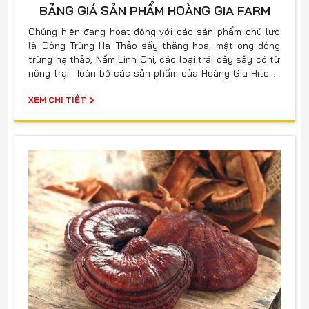
BẢNG GIÁ SẢN PHẨM HOÀNG GIA FARM
Chúng hiện đang hoạt động với các sản phẩm chủ lực
là Đông Trùng Hạ Thảo sấy thăng hoa, mật ong đông
trùng hạ thảo, Nấm Linh Chi, các loại trái cây sấy có từ
nông trại. Toàn bộ các sản phẩm của Hoàng Gia Hitech
đều có nguồn gốc, xuất xứ rõ ràng và kiểm định về chất
lượng sản phẩm theo tiêu chuẩn quy định của Bộ Y Tế.
XEM CHI TIẾT