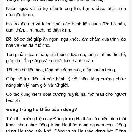
Ngăn ngừa và hỗ trợ điều trị ung thư, hạn chế sự phát triển
của gốc tự do.
Hỗ trợ điều trị và kiểm soát các bệnh liên quan đến hô hấp,
gan, thận, tim mạch, hệ thần kinh.
Bồi bổ cơ thể giúp ăn ngon, ngủ khỏe, làm chậm quá trình lão
hóa và kéo dài tuổi thọ.
Tăng tuần hoàn máu, lưu thông dưới da, tăng sinh nội tiết tố,
giúp da trắng sáng và kéo dài tuổi thanh xuân.
Tốt cho hệ tiêu hóa, tăng nhu động ruột, giúp nhuận tràng.
Giúp hỗ trợ điều trị các bệnh lý về thận, tăng cường chức
năng sinh lý nam giới và nữ giới.
Có tác dụng kiểm soát đường huyết, hạ mỡ máu cho người
béo phì.
Đông trùng hạ thảo cách dùng?
Trên thị trường hiện nay Đông trùng Hạ thảo có nhiều hình thái
khác nhau như: Đông trùng Hạ thảo dạng nguyên con, Đông
trùng Hạ thảo sấy khô, Đông trùng Hạ thảo dạng bột, Đông