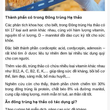
Thành phần có trong Đông trùng Hạ thảo
Các phân tích khoa học cho biết, trong Đông trùng Hạ thảo có
tới 17 loại axit amin khác nhau, cùng với hàm lượng vitamin,
nguyên tố vi lượng, D – mannitol dồi dào cực kỳ tốt cho sức
khỏe.
Đặc biệt thành phần cordiceptic acid, cordycepin, adenosin –
rất khó tìm ở dược liệu tự nhiên đem lại nhiều tác dụng quý
cho con người.
Thêm vào đó, trùng thảo có chứa nhiều loại vitamin khác nhau
như B12, A, C, B2, E, K,… giúp tăng sức đề kháng, bồi bổ cơ
thể, làm đẹp, sáng mắt, bổ máu huyết,…
Nghiên cứu còn cho thấy, thành phần chính chiếm tới 30%
trong đông trùng là protein, chất béo 8% và đường manitol,
cung cấp năng lượng, minh mẫn trí tuệ, an thần rất tốt.
Ăn đông trùng hạ thảo có tác dụng gì?
Tăng cường hệ miễn dịch, nâng cao sức đề kháng.