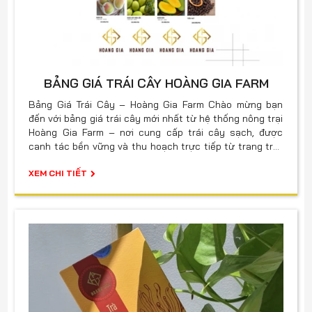
BẢNG GIÁ TRÁI CÂY HOÀNG GIA FARM
Bảng Giá Trái Cây – Hoàng Gia Farm Chào mừng bạn
đến với bảng giá trái cây mới nhất từ hệ thống nông trại
Hoàng Gia Farm – nơi cung cấp trái cây sạch, được
canh tác bền vững và thu hoạch trực tiếp từ trang trại.
Tại đây, chúng tôi cập nhật giá bán lẻ và sỉ minh bạch
theo từng loại sản phẩm, mùa vụ và tiêu chuẩn đóng
XEM CHI TIẾT
gói. Mỗi loại trái cây đều được kiểm định chất lượng
nghiêm ngặt, đảm bảo tươi ngon – an toàn – truy xuất
nguồn gốc rõ ràng. Cam kết từ Hoàng Gia Farm: Giá cả
cạnh tranh, ổn định theo mùa. Cập nhật giá theo ngày –
theo vùng trồng – theo tiêu chuẩn phân loại. Chúng tôi
tin rằng "Chất lượng Hoàng Gia – Giá trị thực, trái cây
thật" sẽ luôn là lựa chọn xứng đáng cho sức khỏe và
niềm tin của bạn.