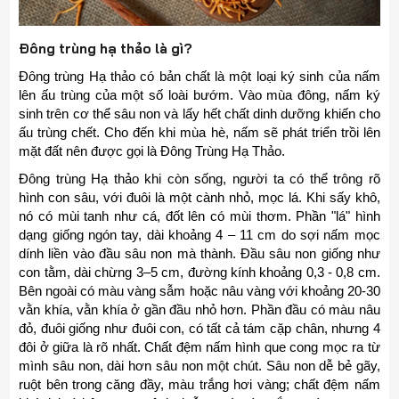
Đông trùng hạ thảo là gì?
Đông trùng Hạ thảo có bản chất là một loại ký sinh của nấm
lên ấu trùng của một số loài bướm. Vào mùa đông, nấm ký
sinh trên cơ thể sâu non và lấy hết chất dinh dưỡng khiến cho
ấu trùng chết. Cho đến khi mùa hè, nấm sẽ phát triển trồi lên
mặt đất nên được gọi là Đông Trùng Hạ Thảo.
Đông trùng Hạ thảo khi còn sống, người ta có thể trông rõ
hình con sâu, với đuôi là một cành nhỏ, mọc lá. Khi sấy khô,
nó có mùi tanh như cá, đốt lên có mùi thơm. Phần "lá" hình
dạng giống ngón tay, dài khoảng 4 – 11 cm do sợi nấm mọc
dính liền vào đầu sâu non mà thành. Đầu sâu non giống như
con tằm, dài chừng 3–5 cm, đường kính khoảng 0,3 - 0,8 cm.
Bên ngoài có màu vàng sẫm hoặc nâu vàng với khoảng 20-30
vằn khía, vằn khía ở gần đầu nhỏ hơn. Phần đầu có màu nâu
đỏ, đuôi giống như đuôi con, có tất cả tám cặp chân, nhưng 4
đôi ở giữa là rõ nhất. Chất đệm nấm hình que cong mọc ra từ
mình sâu non, dài hơn sâu non một chút. Sâu non dễ bẻ gãy,
ruột bên trong căng đầy, màu trắng hơi vàng; chất đệm nấm